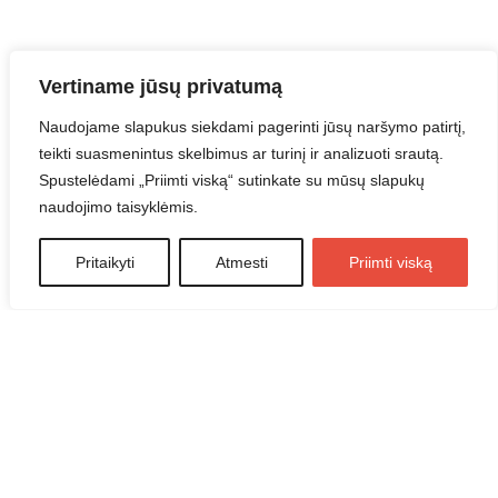
Vertiname jūsų privatumą
Naudojame slapukus siekdami pagerinti jūsų naršymo patirtį,
teikti suasmenintus skelbimus ar turinį ir analizuoti srautą.
Spustelėdami „Priimti viską“ sutinkate su mūsų slapukų
naudojimo taisyklėmis.
Pritaikyti
Atmesti
Priimti viską
JAI
42
PRODUCTS
JAM
9
PRODUCTS
VAIKAMS