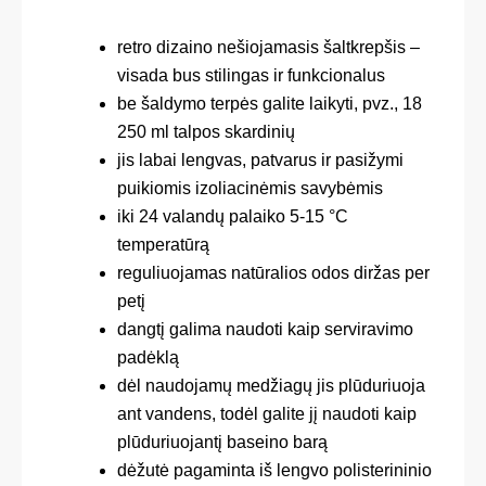
retro dizaino nešiojamasis šaltkrepšis –
visada bus stilingas ir funkcionalus
be šaldymo terpės galite laikyti, pvz., 18
250 ml talpos skardinių
jis labai lengvas, patvarus ir pasižymi
puikiomis izoliacinėmis savybėmis
iki 24 valandų palaiko 5-15 °C
temperatūrą
reguliuojamas natūralios odos diržas per
petį
dangtį galima naudoti kaip serviravimo
padėklą
dėl naudojamų medžiagų jis plūduriuoja
ant vandens, todėl galite jį naudoti kaip
plūduriuojantį baseino barą
dėžutė pagaminta iš lengvo polisterininio