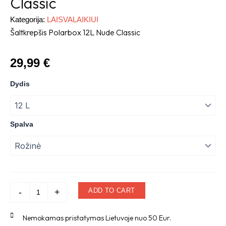
Classic
Kategorija:
LAISVALAIKIUI
Šaltkrepšis Polarbox 12L Nude Classic
29,99
€
Šaltkrepšis
Dydis
Polarbox
12L
Nude
Classic
Spalva
quantity
ADD TO CART
-
+
Nemokamas pristatymas Lietuvoje nuo 50 Eur.