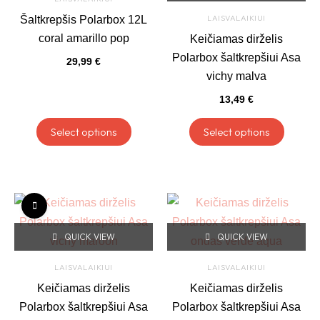
multiple
multipl
LAISVALAIKIUI
Šaltkrepšis Polarbox 12L
variants.
variant
coral amarillo pop
Keičiamas dirželis
The
The
Polarbox šaltkrepšiui Asa
29,99
€
options
option
vichy malva
may
may
13,49
€
be
be
chosen
chose
Select options
Select options
on
on
the
the
product
produc
This
This
page
page
product
produc
QUICK VIEW
QUICK VIEW
has
has
multiple
multipl
LAISVALAIKIUI
LAISVALAIKIUI
variants.
variant
Keičiamas dirželis
Keičiamas dirželis
The
The
Polarbox šaltkrepšiui Asa
Polarbox šaltkrepšiui Asa
options
option