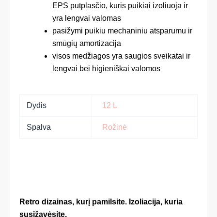
EPS putplasčio, kuris puikiai izoliuoja ir
yra lengvai valomas
pasižymi puikiu mechaniniu atsparumu ir
smūgių amortizacija
visos medžiagos yra saugios sveikatai ir
lengvai bei higieniškai valomos
Dydis
12 L
Spalva
Rožinė
Retro dizainas, kurį pamilsite. Izoliacija, kuria
susižavėsite.