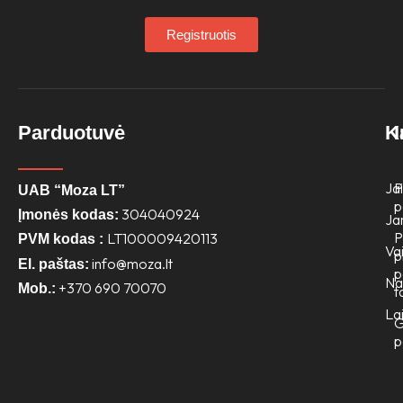
Registruotis
Parduotuvė
K
Jai
P
UAB “Moza LT”
p
304040924
Įmonės kodas:
Ja
P
LT100009420113
PVM kodas :
Va
p
info@moza.lt
El. paštas:
p
N
+370 690 70070
Mob.:
t
Lai
G
p