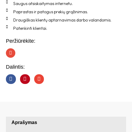
Saugus atsiskaitymas internetu.
Paprastas ir patogus prekių grąžinimas.
Draugiškas klientų aptarnavimas darbo valandomis.
Patenkinti klientai.
Peržiūrėkite:
I
n
s
t
Dalintis:
a
g
r
a
m
Aprašymas