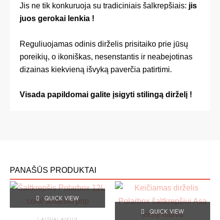
Jis ne tik konkuruoja su tradiciniais šalkrepšiais:
jis
juos gerokai lenkia
!
Reguliuojamas odinis dirželis prisitaiko prie jūsų
poreikių, o ikoniškas, nesenstantis ir neabejotinas
dizainas kiekvieną išvyką paverčia patirtimi.
Visada papildomai galite įsigyti stilingą dirželį
!
PANAŠŪS PRODUKTAI
This
This
QUICK VIEW
product
produc
QUICK VIEW
has
has
LAISVALAIKIUI