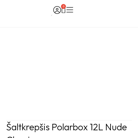
Skip
0
Cart
to
content
Šaltkrepšis Polarbox 12L Nude