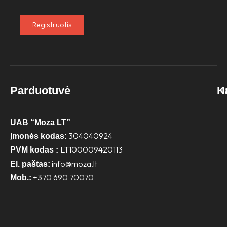
Registruotis
Parduotuvė
K
UAB “Moza LT”
304040924
Įmonės kodas:
LT100009420113
PVM kodas :
info@moza.lt
El. paštas:
+370 690 70070
Mob.: