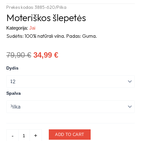
Prekės kodas: 3885-620/Pilka
Moteriškos šlepetės
Kategorija:
Jai
Sudėtis: 100% natūrali vilna. Padas: Guma.
Original
Current
79,90
€
34,99
€
price
price
Moteriškos
Dydis
šlepetės
was:
is:
quantity
79,90 €.
34,99 €.
Spalva
ADD TO CART
-
+