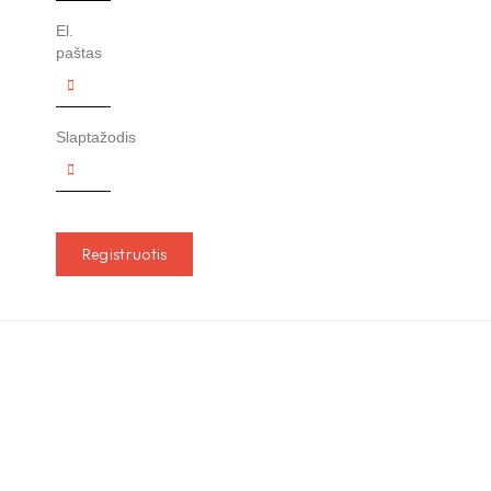
El.
paštas
Slaptažodis
Registruotis