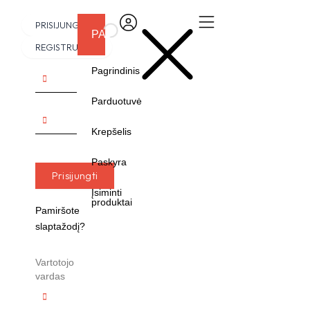
Skip
Cart
PRISIJUNGTI
to
PASIRINKITE:
content
REGISTRUOTIS
Pagrindinis
Parduotuvė
0,00
€
0
Krepšelis
Paskyra
Prisijungti
Įsiminti
produktai
Pamiršote
slaptažodį?
Vartotojo
vardas