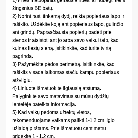
1) Prieš matuojantis geriausia nueiti ar nubėgti kelis
žingsnius BE batų.
2) Norint rasti tinkamą dydį, reikia popieriaus lapo ir
rašiklio. Uždėkite koją ant popieriaus lapo, gulinčio
ant grindų. Paprasčiausia popierių padėti prie
sienos ir atsistoti ant jo arba savo vaikui taip, kad
kulnas liestų sieną. Įsitikinkite, kad turite tvirtą
pagrindą.
3) Pažymėkite pėdos perimetrą. Įsitikinkite, kad
rašiklis visada laikomas stačiu kampu popieriaus
atžvilgiu.
4) Liniuote išmatuokite ilgiausią atstumą.
Palyginkite savo matavimus su mūsų dydžių
lentelėje pateikta informacija.
5) Kad vaikų pėdoms užtektų vietos,
rekomenduojame vaikams palikti 1-1,2 cm ilgio
užlaidą pirštams. Prie išmatuotų centimetrų
pridėkite 1 - 1,2 cm.