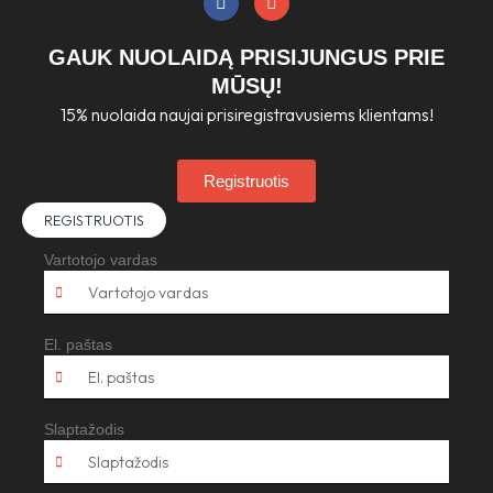
a
n
c
s
e
t
GAUK NUOLAIDĄ PRISIJUNGUS PRIE
b
a
o
g
MŪSŲ!
o
r
15% nuolaida naujai prisiregistravusiems klientams!
k
a
m
Registruotis
REGISTRUOTIS
Vartotojo vardas
El. paštas
Slaptažodis