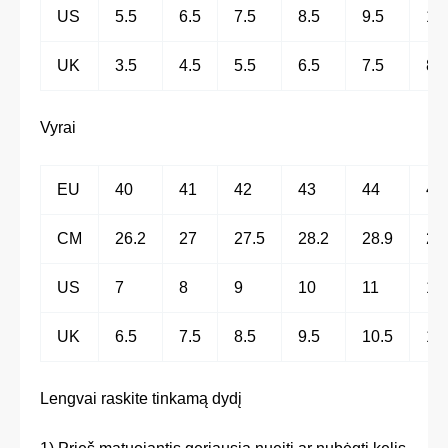
US
5.5
6.5
7.5
8.5
9.5
10
UK
3.5
4.5
5.5
6.5
7.5
8.5
Vyrai
EU
40
41
42
43
44
45
CM
26.2
27
27.5
28.2
28.9
29
US
7
8
9
10
11
12
UK
6.5
7.5
8.5
9.5
10.5
11
Lengvai raskite tinkamą dydį