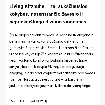
Living Kitzbühel – tai aukščiausios
kokybės, nesenstančio žavesio ir
nepriekaištingo dizaino sinonimas.
Šis Austrijos prekinis ženklas išsiskiria ne tik elegancija,
bet ir meistriškumu, kuris jaučiama kiekviename
gaminyje. Šlepetės visai šeimai kuriamos iš natūralios
vilnos bei kitų kruopščiai atrinktų audinių, užtikrinančių
neprilygstamą komfortą. Dėl išskirtinių medžiagų
savybių jos ne tik kaupia šilumą, bet ir reguliuoja
drėgmę, leidžia odai kvėpuoti bei prisitaiko prie pėdos
formos. Tai daugiau nei avalynė – tai kasdienis
jaukumo ir kokybės jausmas, lydintis kiekvieną žingsnį.
RASKITE SAVO DYDĮ