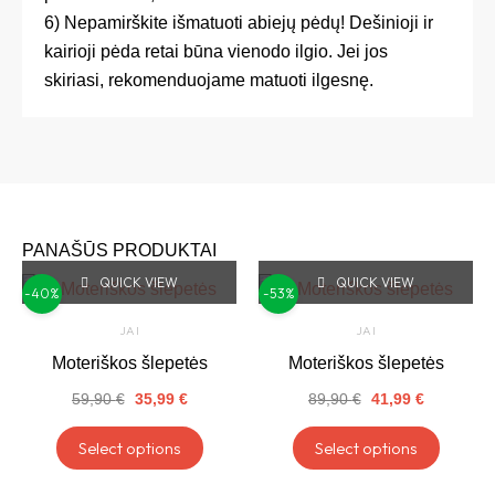
6) Nepamirškite išmatuoti abiejų pėdų! Dešinioji ir
kairioji pėda retai būna vienodo ilgio. Jei jos
skiriasi, rekomenduojame matuoti ilgesnę.
PANAŠŪS PRODUKTAI
QUICK VIEW
Original
Current
QUICK VIEW
Original
Current
This
This
-40%
-53%
price
price
price
price
product
produc
was:
is:
was:
is:
JAI
JAI
59,90 €.
35,99 €.
89,90 €.
41,99 €.
has
has
Moteriškos šlepetės
Moteriškos šlepetės
multiple
multipl
59,90
€
35,99
€
89,90
€
41,99
€
variants.
variant
The
The
Select options
Select options
options
option