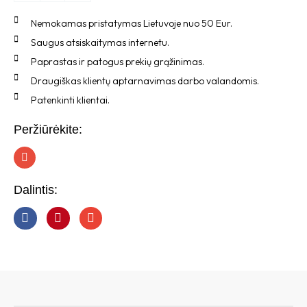
Nemokamas pristatymas Lietuvoje nuo 50 Eur.
Saugus atsiskaitymas internetu.
Paprastas ir patogus prekių grąžinimas.
Draugiškas klientų aptarnavimas darbo valandomis.
Patenkinti klientai.
Peržiūrėkite:
I
n
s
t
Dalintis:
a
g
r
a
m