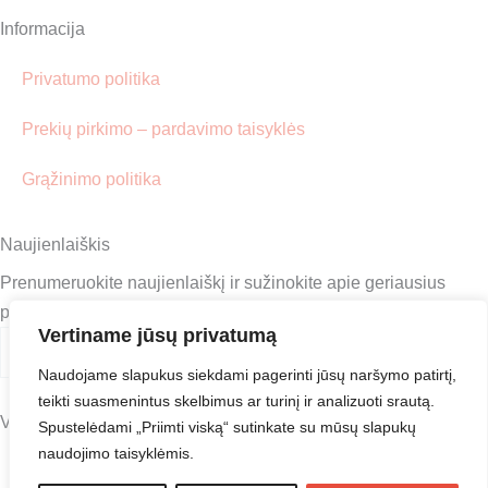
Informacija
Privatumo politika
Prekių pirkimo – pardavimo taisyklės
Grąžinimo politika
Naujienlaiškis
Prenumeruokite naujienlaiškį ir sužinokite apie geriausius
pasiūlymus pirmieji!
Submit
Vertiname jūsų privatumą
Jūsų
El.
Naudojame slapukus siekdami pagerinti jūsų naršymo patirtį,
paštas
teikti suasmenintus skelbimus ar turinį ir analizuoti srautą.
Visos teisės saugomos ©
Madistai.lt
Spustelėdami „Priimti viską“ sutinkate su mūsų slapukų
naudojimo taisyklėmis.