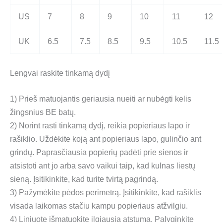
US
7
8
9
10
11
12
UK
6.5
7.5
8.5
9.5
10.5
11.5
Lengvai raskite tinkamą dydį
1) Prieš matuojantis geriausia nueiti ar nubėgti kelis
žingsnius BE batų.
2) Norint rasti tinkamą dydį, reikia popieriaus lapo ir
rašiklio. Uždėkite koją ant popieriaus lapo, gulinčio ant
grindų. Paprasčiausia popierių padėti prie sienos ir
atsistoti ant jo arba savo vaikui taip, kad kulnas liestų
sieną. Įsitikinkite, kad turite tvirtą pagrindą.
3) Pažymėkite pėdos perimetrą. Įsitikinkite, kad rašiklis
visada laikomas stačiu kampu popieriaus atžvilgiu.
4) Liniuote išmatuokite ilgiausią atstumą. Palyginkite