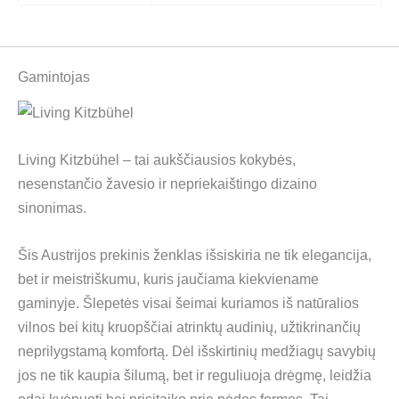
Gamintojas
Living Kitzbühel – tai aukščiausios kokybės,
nesenstančio žavesio ir nepriekaištingo dizaino
sinonimas.
Šis Austrijos prekinis ženklas išsiskiria ne tik elegancija,
bet ir meistriškumu, kuris jaučiama kiekviename
gaminyje. Šlepetės visai šeimai kuriamos iš natūralios
vilnos bei kitų kruopščiai atrinktų audinių, užtikrinančių
neprilygstamą komfortą. Dėl išskirtinių medžiagų savybių
jos ne tik kaupia šilumą, bet ir reguliuoja drėgmę, leidžia