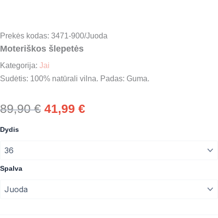
Prekės kodas: 3471-900/Juoda
Moteriškos šlepetės
Kategorija:
Jai
Sudėtis: 100% natūrali vilna. Padas: Guma.
Original
Current
89,90
€
41,99
€
price
price
Moteriškos
Dydis
šlepetės
was:
is:
quantity
89,90 €.
41,99 €.
Spalva