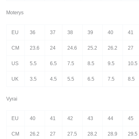
Moterys
EU
36
37
38
39
40
41
CM
23.6
24
24.6
25.2
26.2
27
US
5.5
6.5
7.5
8.5
9.5
10.5
UK
3.5
4.5
5.5
6.5
7.5
8.5
Vyrai
EU
40
41
42
43
44
45
CM
26.2
27
27.5
28.2
28.9
29.5