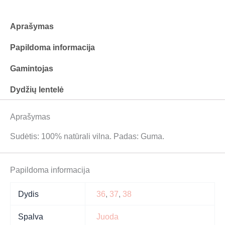
a
m
Aprašymas
Papildoma informacija
Gamintojas
Dydžių lentelė
Aprašymas
Sudėtis: 100% natūrali vilna. Padas: Guma.
Papildoma informacija
Dydis
36
,
37
,
38
Spalva
Juoda