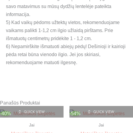
savo matavimus su mūsų dydžių lentelėje pateikta
informacija.
5) Kad vaikų pėdoms užtektų vietos, rekomenduojame
vaikams palikti 1-1,2 cm ilgio užlaidą pirštams. Prie
išmatuotų centimetrų pridėkite 1 - 1,2 cm.
6) Nepamirškite išmatuoti abiejų pėdų! Dešinioji ir kairioji
pėda retai būna vienodo ilgio. Jei jos skiriasi,
rekomenduojame matuoti ilgesnę.
Panašūs Produktai
QUICK VIEW
Original
Current
QUICK VIEW
Original
Current
This
This
-40%
-54%
price
price
price
price
product
prod
was:
is:
was:
is:
Jai
Jai
59,90 €.
35,99 €.
has
64,90 €.
29,99 €.
has