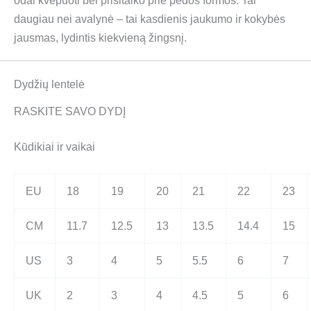
odai kvėpuoti bei prisitaiko prie pėdos formos. Tai
daugiau nei avalynė – tai kasdienis jaukumo ir kokybės
jausmas, lydintis kiekvieną žingsnį.
Dydžių lentelė
RASKITE SAVO DYDĮ
Kūdikiai ir vaikai
EU
18
19
20
21
22
23
CM
11.7
12.5
13
13.5
14.4
15
US
3
4
5
5.5
6
7
UK
2
3
4
4.5
5
6