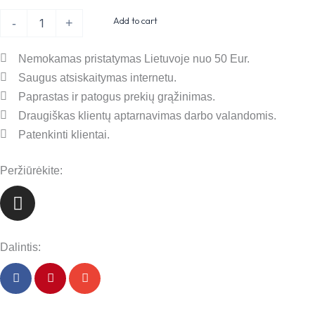
Add to cart
-
+
Nemokamas pristatymas Lietuvoje nuo 50 Eur.
Saugus atsiskaitymas internetu.
Paprastas ir patogus prekių grąžinimas.
Draugiškas klientų aptarnavimas darbo valandomis.
Patenkinti klientai.
Peržiūrėkite:
I
n
s
t
Dalintis:
a
g
r