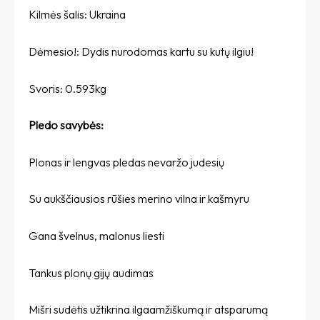
Kilmės šalis: Ukraina
Dėmesio!: Dydis nurodomas kartu su kutų ilgiu!
Svoris: 0.593kg
Pledo savybės:
Plonas ir lengvas pledas nevaržo judesių
Su aukščiausios rūšies merino vilna ir kašmyru
Gana švelnus, malonus liesti
Tankus plonų gijų audimas
Mišri sudėtis užtikrina ilgaamžiškumą ir atsparumą