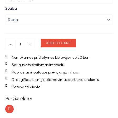
su
kašmyru
Spalva
140×200
cm
quantity
ADD TO CART
-
+
Nemokamas pristatymas Lietuvoje nuo 50 Eur.
Saugus atsiskaitymas internetu.
Paprastas ir patogus prekių grąžinimas.
Draugiškas klientų aptarnavimas darbo valandomis.
Patenkinti klientai.
Peržiūrėkite:
I
n
s