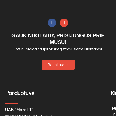
F
I
a
n
c
s
e
t
GAUK NUOLAIDĄ PRISIJUNGUS PRIE
b
a
o
g
MŪSŲ!
o
r
15% nuolaida naujai prisiregistravusiems klientams!
k
a
m
Registruotis
Parduotuvė
K
Jai
P
UAB “Moza LT”
p