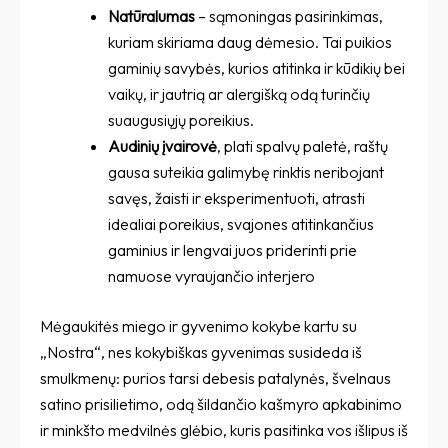
Natūralumas
– sąmoningas pasirinkimas,
kuriam skiriama daug dėmesio. Tai puikios
gaminių savybės, kurios atitinka ir kūdikių bei
vaikų, ir jautrią ar alergišką odą turinčių
suaugusiųjų poreikius.
Audinių įvairovė
, plati spalvų paletė, raštų
gausa suteikia galimybę rinktis neribojant
savęs, žaisti ir eksperimentuoti, atrasti
idealiai poreikius, svajones atitinkančius
gaminius ir lengvai juos priderinti prie
namuose vyraujančio interjero
Mėgaukitės miego ir gyvenimo kokybe kartu su
„Nostra“, nes kokybiškas gyvenimas susideda iš
smulkmenų: purios tarsi debesis patalynės, švelnaus
satino prisilietimo, odą šildančio kašmyro apkabinimo
ir minkšto medvilnės glėbio, kuris pasitinka vos išlipus iš