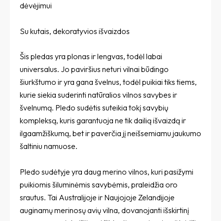
dėvėjimui
Su kutais, dekoratyvios išvaizdos
Šis pledas yra plonas ir lengvas, todėl labai
universalus. Jo paviršius neturi vilnai būdingo
šiurkštumo ir yra gana švelnus, todėl puikiai tiks tiems,
kurie siekia suderinti natūralios vilnos savybes ir
švelnumą. Pledo sudėtis suteikia tokį savybių
kompleksą, kuris garantuoja ne tik dailią išvaizdą ir
ilgaamžiškumą, bet ir paverčia jį neišsemiamu jaukumo
šaltiniu namuose.
Pledo sudėtyje yra daug merino vilnos, kuri pasižymi
puikiomis šiluminėmis savybėmis, praleidžia oro
srautus. Tai Australijoje ir Naujojoje Zelandijoje
auginamų merinosų avių vilna, dovanojanti išskirtinį