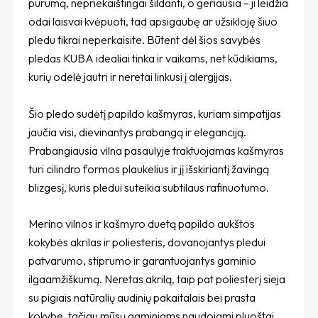
purumą, nepriekaištingai šildanti, o geriausia – ji leidžia
odai laisvai kvėpuoti, tad apsigaubę ar užsikloję šiuo
pledu tikrai neperkaisite. Būtent dėl šios savybės
pledas KUBA idealiai tinka ir vaikams, net kūdikiams,
kurių odelė jautri ir neretai linkusi į alergijas.
Šio pledo sudėtį papildo kašmyras, kuriam simpatijas
jaučia visi, dievinantys prabangą ir eleganciją.
Prabangiausia vilna pasaulyje traktuojamas kašmyras
turi cilindro formos plaukelius ir jį išskiriantį žavingą
blizgesį, kuris pledui suteikia subtilaus rafinuotumo.
Merino vilnos ir kašmyro duetą papildo aukštos
kokybės akrilas ir poliesteris, dovanojantys pledui
patvarumo, stiprumo ir garantuojantys gaminio
ilgaamžiškumą. Neretas akrilą, taip pat poliesterį sieja
su pigiais natūralių audinių pakaitalais bei prasta
kokybe, tačiau mūsų gaminiams naudojami pluoštai