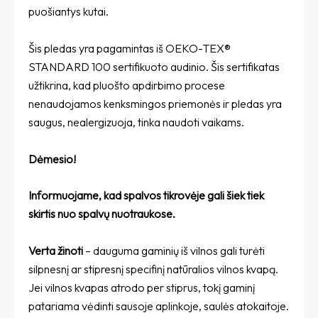
puošiantys kutai.
Šis pledas yra pagamintas iš OEKO-TEX®
STANDARD 100 sertifikuoto audinio. Šis sertifikatas
užtikrina, kad pluošto apdirbimo procese
nenaudojamos kenksmingos priemonės ir pledas yra
saugus, nealergizuoja, tinka naudoti vaikams.
Dėmesio!
Informuojame, kad spalvos tikrovėje gali šiek tiek
skirtis nuo spalvų nuotraukose.
Verta žinoti
– dauguma gaminių iš vilnos gali turėti
silpnesnį ar stipresnį specifinį natūralios vilnos kvapą.
Jei vilnos kvapas atrodo per stiprus, tokį gaminį
patariama vėdinti sausoje aplinkoje, saulės atokaitoje.