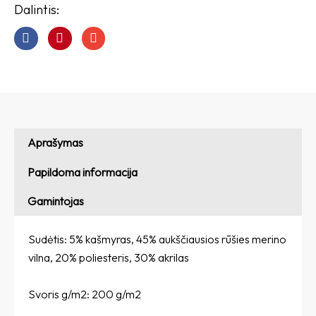
t
Dalintis:
a
g
r
a
m
Aprašymas
Papildoma informacija
Gamintojas
Sudėtis: 5% kašmyras, 45% aukščiausios rūšies merino
vilna, 20% poliesteris, 30% akrilas
Svoris g/m2: 200 g/m2