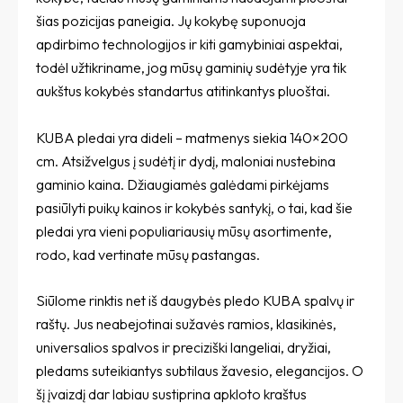
šias pozicijas paneigia. Jų kokybę suponuoja
apdirbimo technologijos ir kiti gamybiniai aspektai,
todėl užtikriname, jog mūsų gaminių sudėtyje yra tik
aukštus kokybės standartus atitinkantys pluoštai.
KUBA pledai yra dideli – matmenys siekia 140×200
cm. Atsižvelgus į sudėtį ir dydį, maloniai nustebina
gaminio kaina. Džiaugiamės galėdami pirkėjams
pasiūlyti puikų kainos ir kokybės santykį, o tai, kad šie
pledai yra vieni populiariausių mūsų asortimente,
rodo, kad vertinate mūsų pastangas.
Siūlome rinktis net iš daugybės pledo KUBA spalvų ir
raštų. Jus neabejotinai sužavės ramios, klasikinės,
universalios spalvos ir preciziški langeliai, dryžiai,
pledams suteikiantys subtilaus žavesio, elegancijos. O
šį įvaizdį dar labiau sustiprina apkloto kraštus