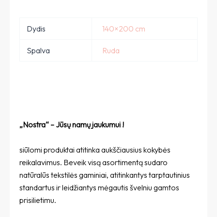
Dydis
140×200 cm
Spalva
Ruda
„Nostra“ – Jūsų namų jaukumui
!
siūlomi produktai atitinka aukščiausius kokybės
reikalavimus. Beveik visą asortimentą sudaro
natūralūs tekstilės gaminiai, atitinkantys tarptautinius
standartus ir leidžiantys mėgautis švelniu gamtos
prisilietimu.