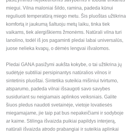
miegui. Vilna maloniai šildo, ramina, padeda kūnui
reguliuoti temperatūrą miego metu. Šis pluoštas užtikrina
komfortą ir jaukumą šaltuoju metų laiku, tinka tiek
vaikams, tiek alergiškiems žmonėms. Natūrali vilna turi
lanolino, todėl iš jos pagaminti pledai labai universalūs,
juose nelieka kvapų, o dėmės lengvai išvalomos.
Pledai GANA pasižymi aukšta kokybe, o tai užtikrina jų
sudėtyje subtiliai persipinantys natūralios vilnos ir
sintetinis pluoštai. Sintetika suteikia mišiniui tvirtumo,
atsparumo, padeda vilnai išsaugoti savo savybes
susiduriant su neigiamais aplinkos veiksniais. Galite
šiuos pledus naudoti svetainėje, vietoje lovatiesės
miegamajame, jie taip pat bus nepakeičiami ir sodyboje
ar kaime. Stilinga išvaizda puikiai papildys interjerą,
natūrali išvaizda atrodo prabangiai ir suteikia aplinkai