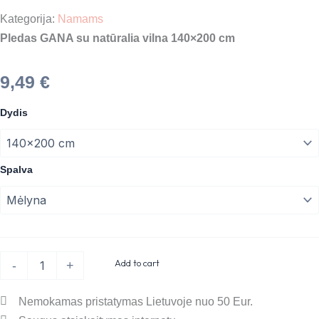
Kategorija:
Namams
Pledas GANA su natūralia vilna 140×200 cm
9,49
€
Pledas
Dydis
GANA
su
natūralia
vilna
Spalva
140×200
cm
quantity
Add to cart
-
+
Nemokamas pristatymas Lietuvoje nuo 50 Eur.