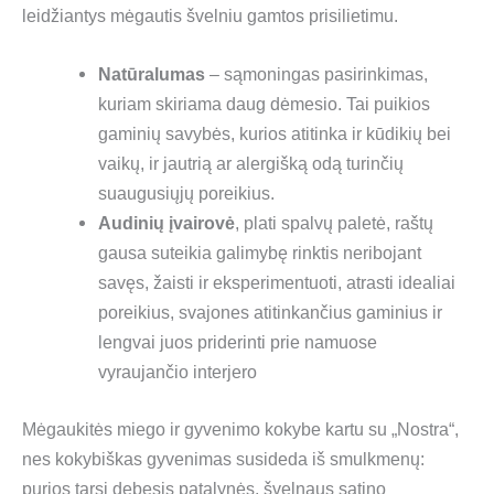
leidžiantys mėgautis švelniu gamtos prisilietimu.
Natūralumas
– sąmoningas pasirinkimas,
kuriam skiriama daug dėmesio. Tai puikios
gaminių savybės, kurios atitinka ir kūdikių bei
vaikų, ir jautrią ar alergišką odą turinčių
suaugusiųjų poreikius.
Audinių įvairovė
, plati spalvų paletė, raštų
gausa suteikia galimybę rinktis neribojant
savęs, žaisti ir eksperimentuoti, atrasti idealiai
poreikius, svajones atitinkančius gaminius ir
lengvai juos priderinti prie namuose
vyraujančio interjero
Mėgaukitės miego ir gyvenimo kokybe kartu su „Nostra“,
nes kokybiškas gyvenimas susideda iš smulkmenų:
purios tarsi debesis patalynės, švelnaus satino