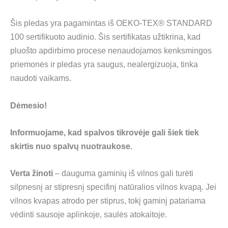
Šis pledas yra pagamintas iš OEKO-TEX® STANDARD
100 sertifikuoto audinio. Šis sertifikatas užtikrina, kad
pluošto apdirbimo procese nenaudojamos kenksmingos
priemonės ir pledas yra saugus, nealergizuoja, tinka
naudoti vaikams.
Dėmesio!
Informuojame, kad spalvos tikrovėje gali šiek tiek
skirtis nuo spalvų nuotraukose.
Verta žinoti
– dauguma gaminių iš vilnos gali turėti
silpnesnį ar stipresnį specifinį natūralios vilnos kvapą. Jei
vilnos kvapas atrodo per stiprus, tokį gaminį patariama
vėdinti sausoje aplinkoje, saulės atokaitoje.