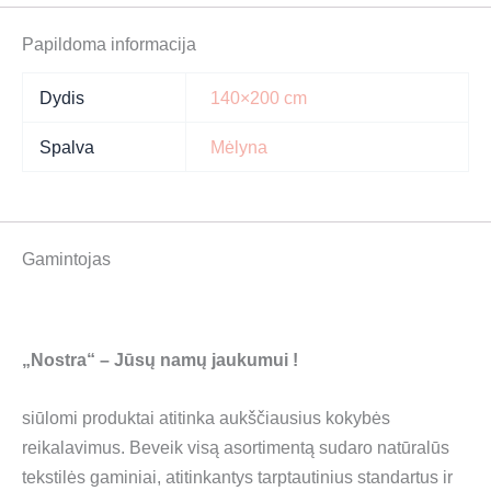
Papildoma informacija
Dydis
140×200 cm
Spalva
Mėlyna
Gamintojas
„Nostra“ – Jūsų namų jaukumui
!
siūlomi produktai atitinka aukščiausius kokybės
reikalavimus. Beveik visą asortimentą sudaro natūralūs
tekstilės gaminiai, atitinkantys tarptautinius standartus ir