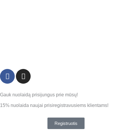
F
I
a
n
c
s
e
t
Gauk nuolaidą prisijungus prie mūsų!
b
a
15% nuolaida naujai prisiregistravusiems klientams!
o
g
o
r
k
a
Registruotis
m