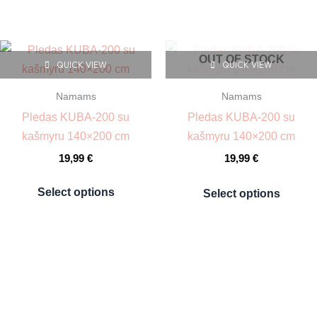
chosen
chos
on
on
This
This
the
the
OUT OF STOCK
QUICK VIEW
QUICK VIEW
product
prod
product
prod
has
has
page
pag
Namams
Namams
multiple
multi
Pledas KUBA-200 su
Pledas KUBA-200 su
variants.
varia
kašmyru 140×200 cm
kašmyru 140×200 cm
The
The
19,99
€
19,99
€
options
optio
may
may
Select options
Select options
be
be
chosen
chos
on
on
the
the
product
prod
page
page