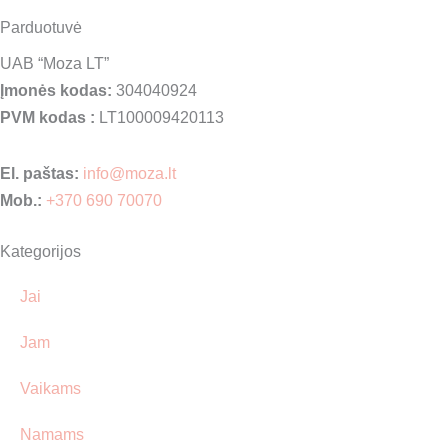
Parduotuvė
UAB “Moza LT”
Įmonės kodas:
304040924
PVM kodas :
LT100009420113
El. paštas:
info@moza.lt
Mob.:
+370 690 70070
Kategorijos
Jai
Jam
Vaikams
Namams