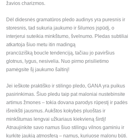
žavios charizmos.
Dėl didesnės gramatūros pledo audinys yra puresnis ir
storesnis, tad sukuria jaukumo ir šilumos įspūdį, o
interjerui suteikia minkštumo, švelnumo. Pledas subtiliai
atkartoja šiuo metu itin madingą
prancūzišką boucle tendenciją, tačiau jo paviršius
glotnus, lygus, nesivelia. Nuo pirmo prisilietimo
pamėgsite šį jaukumo šaltinį!
Jei ieškote praktiško ir stilingo pledo, GANA yra puikus
pasirinkimas. Šiuo pledu taip pat maloniai nustebinsite
artimus žmones – tokia dovana parodys rūpestį ir padės
išreikšti jausmus. Aukštos kokybės pluoštas ir
minkštumas lengvai užkariaus kiekvieną širdį!
Atnaujinkite savo namus šiuo stilingu vilnos gaminiu ir
kurkite jaukią atmosferą – namus, kuriuose malonu būti.