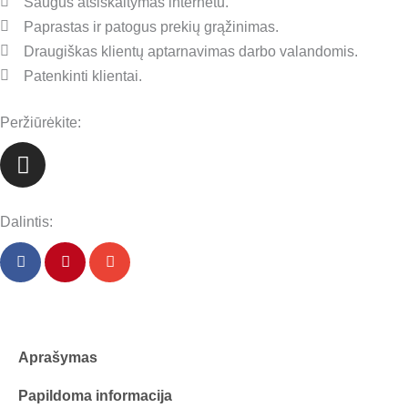
Saugus atsiskaitymas internetu.
Paprastas ir patogus prekių grąžinimas.
Draugiškas klientų aptarnavimas darbo valandomis.
Patenkinti klientai.
Peržiūrėkite:
I
n
s
t
Dalintis:
a
g
r
a
m
Aprašymas
Papildoma informacija