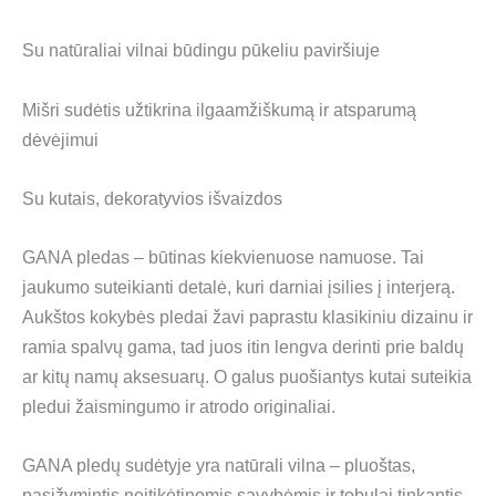
Su natūraliai vilnai būdingu pūkeliu paviršiuje
Mišri sudėtis užtikrina ilgaamžiškumą ir atsparumą
dėvėjimui
Su kutais, dekoratyvios išvaizdos
GANA pledas – būtinas kiekvienuose namuose. Tai
jaukumo suteikianti detalė, kuri darniai įsilies į interjerą.
Aukštos kokybės pledai žavi paprastu klasikiniu dizainu ir
ramia spalvų gama, tad juos itin lengva derinti prie baldų
ar kitų namų aksesuarų. O galus puošiantys kutai suteikia
pledui žaismingumo ir atrodo originaliai.
GANA pledų sudėtyje yra natūrali vilna – pluoštas,
pasižymintis neįtikėtinomis savybėmis ir tobulai tinkantis