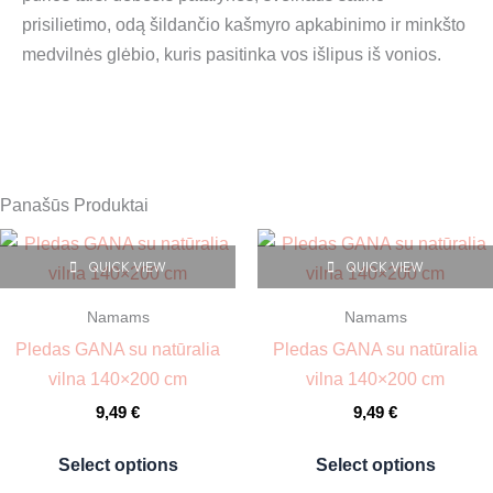
prisilietimo, odą šildančio kašmyro apkabinimo ir minkšto
medvilnės glėbio, kuris pasitinka vos išlipus iš vonios.
Panašūs Produktai
This
This
QUICK VIEW
QUICK VIEW
product
prod
has
has
Namams
Namams
multiple
multi
Pledas GANA su natūralia
Pledas GANA su natūralia
variants.
varia
vilna 140×200 cm
vilna 140×200 cm
The
The
9,49
€
9,49
€
options
opti
may
may
Select options
Select options
be
be