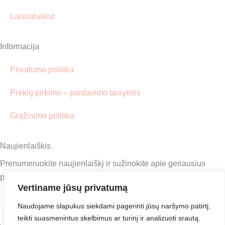
Laisvalaikiui
Informacija
Privatumo politika
Prekių pirkimo – pardavimo taisyklės
Grąžinimo politika
Naujienlaiškis
Prenumeruokite naujienlaiškį ir sužinokite apie geriausius
pasiūlymus pirmieji!
Submit
Vertiname jūsų privatumą
Jūsų
El.
Naudojame slapukus siekdami pagerinti jūsų naršymo patirtį,
paštas
teikti suasmenintus skelbimus ar turinį ir analizuoti srautą.