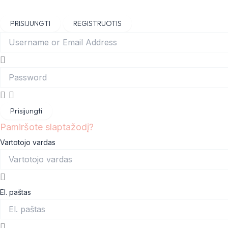
Skip
Main
to
Menu
PRISIJUNGTI
REGISTRUOTIS
content
Prisijungti
Pamiršote slaptažodį?
Vartotojo vardas
El. paštas