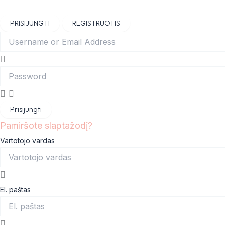
Products
Products
Skip
Main
search
search
to
Menu
PRISIJUNGTI
REGISTRUOTIS
content
Prisijungti
Pamiršote slaptažodį?
Vartotojo vardas
El. paštas