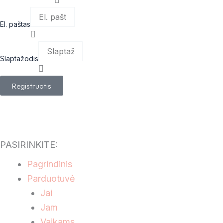
El. paštas
Slaptažodis
Registruotis
PASIRINKITE:
Main
Pagrindinis
Menu
Parduotuvė
Jai
Jam
Vaikams