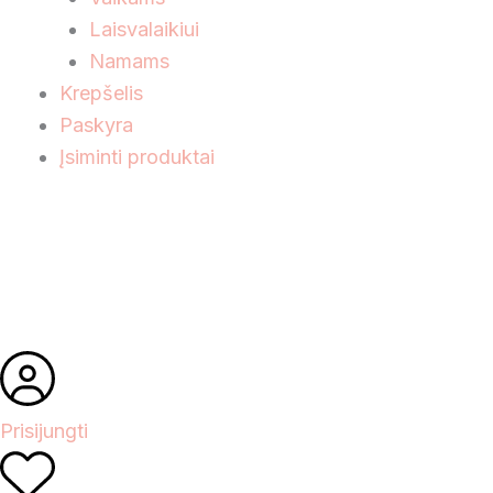
Laisvalaikiui
Namams
Krepšelis
Paskyra
Įsiminti produktai
Prisijungti