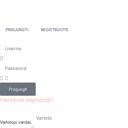
Skip
to
content
PRISIJUNGTI
REGISTRUOTIS
Prisijungti
Pamiršote slaptažodį?
Vartotojo vardas