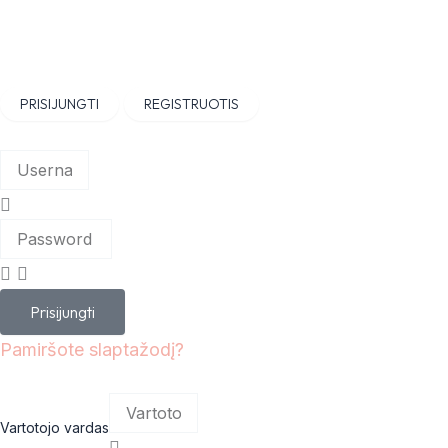
Skip
to
content
PRISIJUNGTI
REGISTRUOTIS
Prisijungti
Pamiršote slaptažodį?
Vartotojo vardas