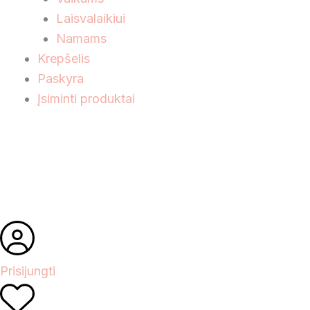
Laisvalaikiui
Namams
Krepšelis
Paskyra
Įsiminti produktai
Prisijungti