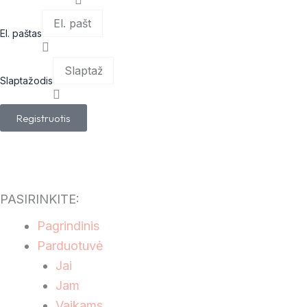
El. paštas
Slaptažodis
Registruotis
PASIRINKITE:
Main
Pagrindinis
Menu
Parduotuvė
Jai
Jam
Vaikams