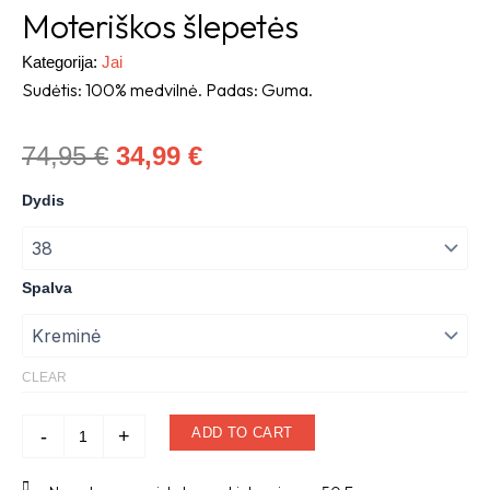
Moteriškos šlepetės
Kategorija:
Jai
Sudėtis: 100% medvilnė. Padas: Guma.
Original
Current
74,95
€
34,99
€
price
price
Moteriškos
Dydis
šlepetės
was:
is:
quantity
74,95 €.
34,99 €.
Spalva
CLEAR
ADD TO CART
-
+