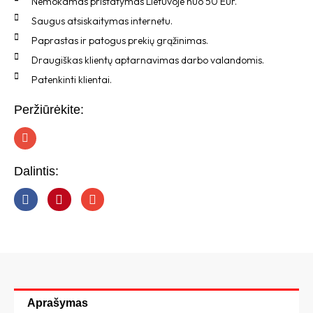
Nemokamas pristatymas Lietuvoje nuo 50 Eur.
Saugus atsiskaitymas internetu.
Paprastas ir patogus prekių grąžinimas.
Draugiškas klientų aptarnavimas darbo valandomis.
Patenkinti klientai.
Peržiūrėkite:
I
n
s
t
Dalintis:
a
g
r
a
m
Aprašymas