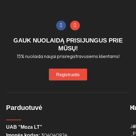
product
produc
page
page
F
I
a
n
c
s
e
t
GAUK NUOLAIDĄ PRISIJUNGUS PRIE
b
a
o
g
MŪSŲ!
o
r
15% nuolaida naujai prisiregistravusiems klientams!
k
a
m
Registruotis
Parduotuvė
K
Jai
P
UAB “Moza LT”
p
304040924
Įmonės kodas: