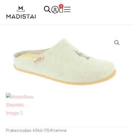
Skip
0
Cart
to
content
Prekės kodas: 4346-115/Kreminė