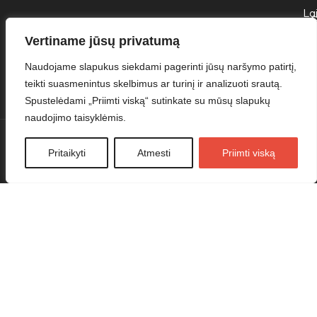
Lai
G
p
Vertiname jūsų privatumą
Naudojame slapukus siekdami pagerinti jūsų naršymo patirtį,
teikti suasmenintus skelbimus ar turinį ir analizuoti srautą.
Spustelėdami „Priimti viską“ sutinkate su mūsų slapukų
naudojimo taisyklėmis.
Pritaikyti
Atmesti
Priimti viską
Visos teisės saugomos ©
Madistai.lt
- 20%
PAPILDOMA NUOLAIDA VISKAM SU KODU
MADISTAI20 !