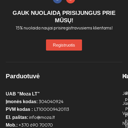
a
n
c
s
e
t
GAUK NUOLAIDĄ PRISIJUNGUS PRIE
b
a
o
g
MŪSŲ!
o
r
15% nuolaida naujai prisiregistravusiems klientams!
k
a
m
Registruotis
Parduotuvė
K
Jai
P
UAB “Moza LT”
p
304040924
Įmonės kodas:
Ja
P
LT100009420113
PVM kodas :
Va
p
info@moza.lt
El. paštas:
p
N
+370 690 70070
Mob.:
t