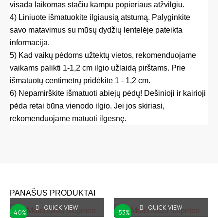
visada laikomas stačiu kampu popieriaus atžvilgiu.
4) Liniuote išmatuokite ilgiausią atstumą. Palyginkite
savo matavimus su mūsų dydžių lentelėje pateikta
informacija.
5) Kad vaikų pėdoms užtektų vietos, rekomenduojame
vaikams palikti 1-1,2 cm ilgio užlaidą pirštams. Prie
išmatuotų centimetrų pridėkite 1 - 1,2 cm.
6) Nepamirškite išmatuoti abiejų pėdų! Dešinioji ir kairioji
pėda retai būna vienodo ilgio. Jei jos skiriasi,
rekomenduojame matuoti ilgesnę.
PANAŠŪS PRODUKTAI
QUICK VIEW
Original
Current
QUICK VIEW
Original
Current
This
This
-40%
-53%
price
price
price
price