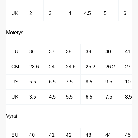
UK
2
3
4
4.5
5
6
Moterys
EU
36
37
38
39
40
41
CM
23.6
24
24.6
25.2
26.2
27
US
5.5
6.5
7.5
8.5
9.5
10.5
UK
3.5
4.5
5.5
6.5
7.5
8.5
Vyrai
EU
40
41
42
43
44
45