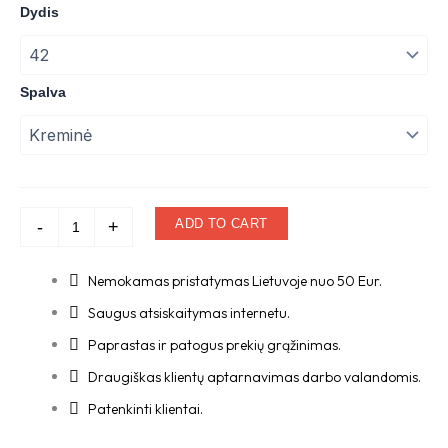
price
price
Moteriškos
Dydis
šlepetės
was:
is:
quantity
59,90 €.
32,99 €.
Spalva
ADD TO CART
-
+
Nemokamas pristatymas Lietuvoje nuo 50 Eur.
Saugus atsiskaitymas internetu.
Paprastas ir patogus prekių grąžinimas.
Draugiškas klientų aptarnavimas darbo valandomis.
Patenkinti klientai.