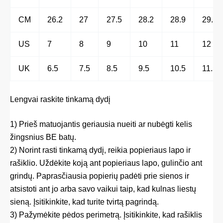
CM
26.2
27
27.5
28.2
28.9
29.5
US
7
8
9
10
11
12
UK
6.5
7.5
8.5
9.5
10.5
11.5
Lengvai raskite tinkamą dydį
1) Prieš matuojantis geriausia nueiti ar nubėgti kelis
žingsnius BE batų.
2) Norint rasti tinkamą dydį, reikia popieriaus lapo ir
rašiklio. Uždėkite koją ant popieriaus lapo, gulinčio ant
grindų. Paprasčiausia popierių padėti prie sienos ir
atsistoti ant jo arba savo vaikui taip, kad kulnas liestų
sieną. Įsitikinkite, kad turite tvirtą pagrindą.
3) Pažymėkite pėdos perimetrą. Įsitikinkite, kad rašiklis