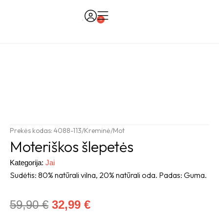
Skip
to
0
Cart
content
Prekės kodas: 4088-113/Kreminė/Mot
Moteriškos šlepetės
Kategorija:
Jai
Sudėtis: 80% natūrali vilna, 20% natūrali oda. Padas: Guma.
Original
Current
59,90
€
32,99
€