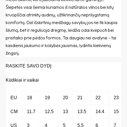
Šlepetės visai šeimai kuriamos iš natūralios vilnos bei kitų
kruopščiai atrinktų audinių, užtikrinančių neprilygstamą
komfortą. Dėl išskirtinių medžiagų savybių jos ne tik kaupia
šilumą, bet ir reguliuoja drėgmę, leidžia odai kvėpuoti bei
prisitaiko prie pėdos formos. Tai daugiau nei avalynė – tai
kasdienis jaukumo ir kokybės jausmas, lydintis kiekvieną
žingsnį.
RASKITE SAVO DYDĮ
Kūdikiai ir vaikai
EU
18
19
20
21
22
23
CM
11.7
12.5
13
13.5
14.4
15
US
3
4
5
5.5
6
7