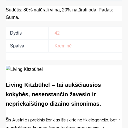
Sudėtis: 80% natūrali vilna, 20% natūrali oda. Padas:
Guma.
Dydis
42
Spalva
Kreminė
Living Kitzbühel – tai aukščiausios
kokybės, nesenstančio žavesio ir
nepriekaištingo dizaino sinonimas.
Šis Austrijos prekinis ženklas išsiskiria ne tik elegancija, bet ir
meistriškumu, kuris jaučiama kiekviename gaminyje.