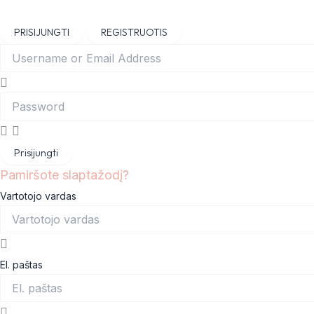
Skip
Main
to
Menu
PRISIJUNGTI
REGISTRUOTIS
content
Prisijungti
Pamiršote slaptažodį?
Vartotojo vardas
El. paštas