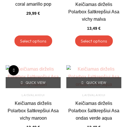
variants.
variant
coral amarillo pop
Keičiamas dirželis
The
The
Polarbox šaltkrepšiui Asa
29,99
€
options
option
vichy malva
may
may
13,49
€
be
be
chosen
chose
Select options
Select options
on
on
the
the
product
produc
This
This
page
page
product
produc
QUICK VIEW
QUICK VIEW
has
has
multiple
multipl
LAISVALAIKIUI
LAISVALAIKIUI
variants.
variant
Keičiamas dirželis
Keičiamas dirželis
The
The
Polarbox šaltkrepšiui Asa
Polarbox šaltkrepšiui Asa
options
option
vichy maroon
ondas verde aqua
may
may