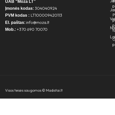
Jai
P
UAB “Moza LT”
p
304040924
Įmonės kodas:
Ja
P
LT100009420113
PVM kodas :
Va
p
info@moza.lt
El. paštas:
p
N
+370 690 70070
Mob.:
t
Lai
G
p
Visos teisės saugomos ©
Madistai.lt