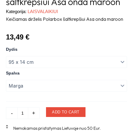
šaltkrepšiui Asa onda maroon
Kategorija:
LAISVALAIKIUI
Keičiamas dirželis Polarbox šaltkrepšiui Asa onda maroon
13,49
€
Keičiamas
Dydis
dirželis
Polarbox
šaltkrepšiui
Asa
Spalva
onda
maroon
quantity
ADD TO CART
-
+
Nemokamas pristatymas Lietuvoje nuo 50 Eur.