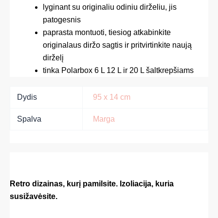
lyginant su originaliu odiniu dirželiu, jis
patogesnis
paprasta montuoti, tiesiog atkabinkite
originalaus diržo sagtis ir pritvirtinkite naują
dirželį
tinka Polarbox 6 L 12 L ir 20 L šaltkrepšiams
Dydis
95 x 14 cm
Spalva
Marga
Retro dizainas, kurį pamilsite. Izoliacija, kuria
susižavėsite.