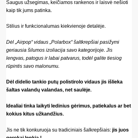
Saugus užsegimas, keičiamos rankenos ir laisvė nešioti
kaip tik jums patinka.
Stilius ir funkcionalumas kiekvienoje detalėje.
Dėl „Airpop“ vidaus „Polarbox“ šaltkrepšiai pasižymi
geriausia šilumos izoliacija savo kategorijoje. Jis
lengvas, patogus ir labai patvarus, todėl galite tiesiog
rūpintis savo malonumu.
Dėl didelio tankio putų polistirolo vidaus jis išlieka
šaltas valandų valandas, net saulėje.
Idealiai tinka laikyti ledinius gėrimus, patiekalus ar bet
kokius kitus užkandžius.
Jis ne tik konkuruoja su tradiciniais šalkrepšiais:
jis juos
gerokai lenkia
!