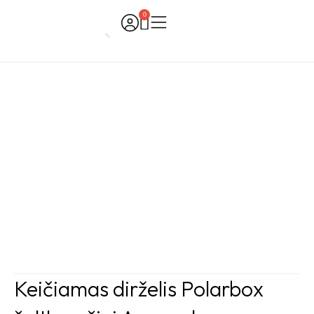
Skip
0
Cart
to
content
Keičiamas dirželis Polarbox