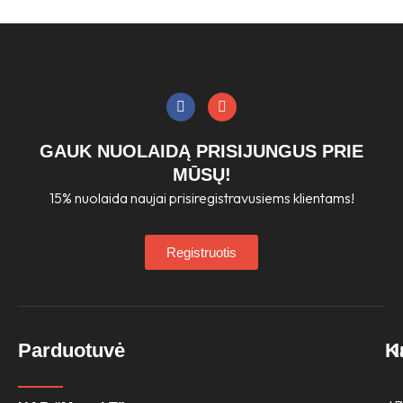
F
I
a
n
c
s
e
t
GAUK NUOLAIDĄ PRISIJUNGUS PRIE
b
a
o
g
MŪSŲ!
o
r
15% nuolaida naujai prisiregistravusiems klientams!
k
a
m
Registruotis
Parduotuvė
K