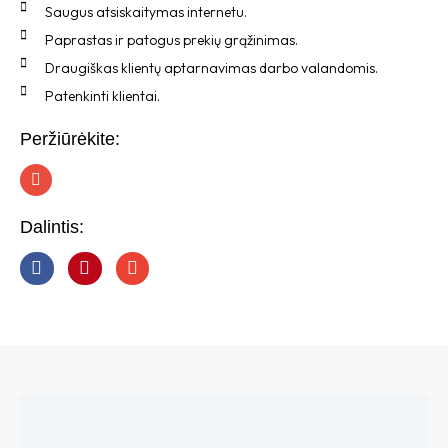
Saugus atsiskaitymas internetu.
Paprastas ir patogus prekių grąžinimas.
Draugiškas klientų aptarnavimas darbo valandomis.
Patenkinti klientai.
Peržiūrėkite:
I
n
s
t
Dalintis:
a
g
r
a
m
Aprašymas