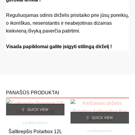
Reguliuojamas odinis dirželis prisitaiko prie jūsų poreikių,
o ikoniškas, nesenstantis ir neabejotinas dizainas
kiekvieną išvyką paverčia patirtimi.
Visada papildomai galite įsigyti stilingą dirželį
!
PANAŠŪS PRODUKTAI
This
This
QUICK VIEW
product
produc
QUICK VIEW
has
has
LAISVALAIKIUI
multiple
multipl
LAISVALAIKIUI
Šaltkrepšis Polarbox 12L