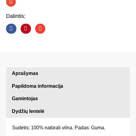
n
s
t
Dalintis:
a
g
r
a
m
Aprašymas
Papildoma informacija
Gamintojas
Dydžių lentelė
Sudėtis: 100% natūrali vilna. Padas: Guma.