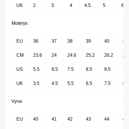
UK
2
3
4
4.5
5
6
Moterys
EU
36
37
38
39
40
41
CM
23.6
24
24.6
25.2
26.2
27
US
5.5
6.5
7.5
8.5
9.5
10
UK
3.5
4.5
5.5
6.5
7.5
8.5
Vyrai
EU
40
41
42
43
44
45