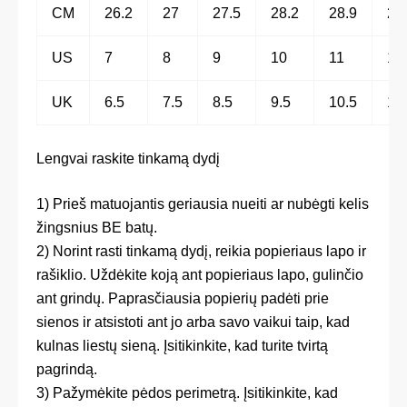
CM
26.2
27
27.5
28.2
28.9
29
US
7
8
9
10
11
12
UK
6.5
7.5
8.5
9.5
10.5
11
Lengvai raskite tinkamą dydį
1) Prieš matuojantis geriausia nueiti ar nubėgti kelis
žingsnius BE batų.
2) Norint rasti tinkamą dydį, reikia popieriaus lapo ir
rašiklio. Uždėkite koją ant popieriaus lapo, gulinčio
ant grindų. Paprasčiausia popierių padėti prie
sienos ir atsistoti ant jo arba savo vaikui taip, kad
kulnas liestų sieną. Įsitikinkite, kad turite tvirtą
pagrindą.
3) Pažymėkite pėdos perimetrą. Įsitikinkite, kad