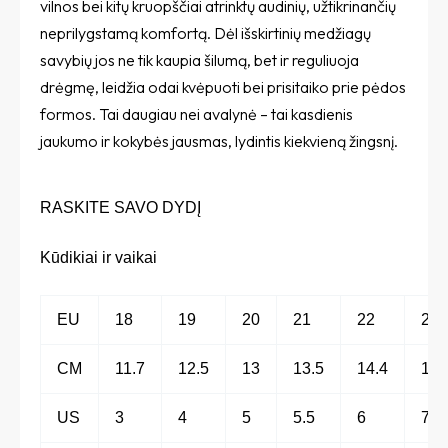
vilnos bei kitų kruopščiai atrinktų audinių, užtikrinančių
neprilygstamą komfortą. Dėl išskirtinių medžiagų
savybių jos ne tik kaupia šilumą, bet ir reguliuoja
drėgmę, leidžia odai kvėpuoti bei prisitaiko prie pėdos
formos. Tai daugiau nei avalynė – tai kasdienis
jaukumo ir kokybės jausmas, lydintis kiekvieną žingsnį.
RASKITE SAVO DYDĮ
Kūdikiai ir vaikai
EU
18
19
20
21
22
23
CM
11.7
12.5
13
13.5
14.4
15
US
3
4
5
5.5
6
7