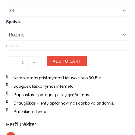
šlepetės
was:
is:
quantity
59,90 €.
32,99 €.
Spalva
CLEAR
ADD TO CART
-
+
Nemokamas pristatymas Lietuvoje nuo 50 Eur.
Saugus atsiskaitymas internetu.
Paprastas ir patogus prekių grąžinimas.
Draugiškas klientų aptarnavimas darbo valandomis.
Patenkinti klientai.
Peržiūrėkite:
I