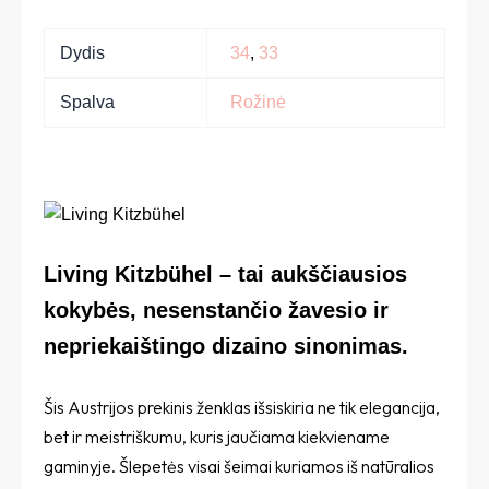
Dydis
34
,
33
Spalva
Rožinė
Living Kitzbühel – tai aukščiausios
kokybės, nesenstančio žavesio ir
nepriekaištingo dizaino sinonimas.
Šis Austrijos prekinis ženklas išsiskiria ne tik elegancija,
bet ir meistriškumu, kuris jaučiama kiekviename
gaminyje. Šlepetės visai šeimai kuriamos iš natūralios