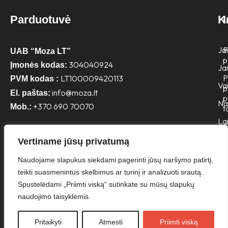
Parduotuvė
K
Jai
P
UAB “Moza LT”
p
304040924
Įmonės kodas:
Ja
P
LT100009420113
PVM kodas :
Va
p
info@moza.lt
El. paštas:
p
N
+370 690 70070
Mob.:
t
Lai
G
p
Vertiname jūsų privatumą
Naudojame slapukus siekdami pagerinti jūsų naršymo patirtį,
teikti suasmenintus skelbimus ar turinį ir analizuoti srautą.
Spustelėdami „Priimti viską“ sutinkate su mūsų slapukų
naudojimo taisyklėmis.
Pritaikyti
Atmesti
Priimti viską
Visos teisės saugomos ©
Madistai.lt