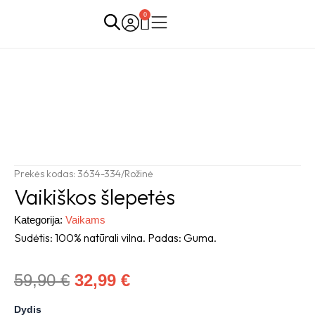
Skip
0
Cart
to
content
Prekės kodas: 3634-334/Rožinė
Vaikiškos šlepetės
Kategorija:
Vaikams
Sudėtis: 100% natūrali vilna. Padas: Guma.
Original
Current
59,90
€
32,99
€
price
price
Vaikiškos
Dydis