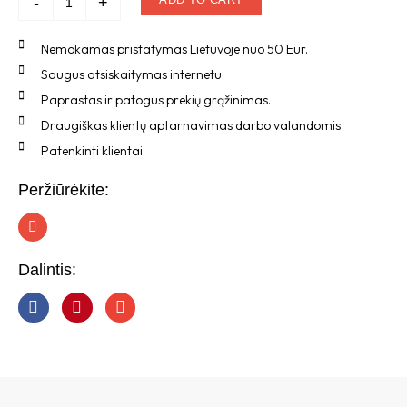
-
+
Nemokamas pristatymas Lietuvoje nuo 50 Eur.
Saugus atsiskaitymas internetu.
Paprastas ir patogus prekių grąžinimas.
Draugiškas klientų aptarnavimas darbo valandomis.
Patenkinti klientai.
Peržiūrėkite:
I
n
s
t
Dalintis:
a
g
r
a
m