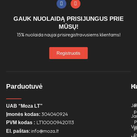
F
I
a
n
c
s
e
t
GAUK NUOLAIDĄ PRISIJUNGUS PRIE
b
a
o
g
MŪSŲ!
o
r
15% nuolaida naujai prisiregistravusiems klientams!
k
a
m
Registruotis
Parduotuvė
K
Jai
P
UAB “Moza LT”
p
304040924
Įmonės kodas:
Ja
P
LT100009420113
PVM kodas :
Va
p
info@moza.lt
El. paštas:
p