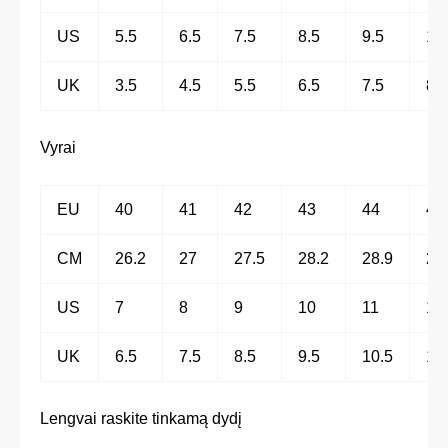
US
5.5
6.5
7.5
8.5
9.5
10
UK
3.5
4.5
5.5
6.5
7.5
8.5
Vyrai
EU
40
41
42
43
44
45
CM
26.2
27
27.5
28.2
28.9
29
US
7
8
9
10
11
12
UK
6.5
7.5
8.5
9.5
10.5
11
Lengvai raskite tinkamą dydį