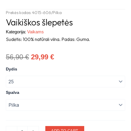
Prekės kodas: 4015-606/Pilka
Vaikiškos šlepetės
Kategorija:
Vaikams
Sudėtis: 100% natūrali vilna. Padas: Guma.
Original
Current
56,90
€
29,99
€
price
price
Vaikiškos
Dydis
šlepetės
was:
is:
quantity
56,90 €.
29,99 €.
Spalva
ADD TO CART