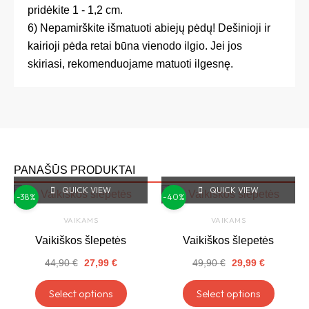
pridėkite 1 - 1,2 cm.
6) Nepamirškite išmatuoti abiejų pėdų! Dešinioji ir
kairioji pėda retai būna vienodo ilgio. Jei jos
skiriasi, rekomenduojame matuoti ilgesnę.
PANAŠŪS PRODUKTAI
QUICK VIEW
Original
Current
QUICK VIEW
Original
Current
This
This
-38%
-40%
price
price
price
price
product
produc
was:
is:
was:
is:
VAIKAMS
VAIKAMS
44,90 €.
27,99 €.
49,90 €.
29,99 €.
has
has
Vaikiškos šlepetės
Vaikiškos šlepetės
multiple
multipl
44,90
€
27,99
€
49,90
€
29,99
€
variants.
variant
The
The
Select options
Select options
options
option