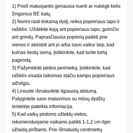
1) Prieš matuojantis geriausia nueiti ar nubėgti kelis
žingsnius BE batų.
2) Norint rasti tinkamą dydį, reikia popieriaus lapo ir
rašiklio. Uždėkite koją ant popieriaus lapo, gulinčio
ant grindų. Paprasčiausia popierių padėti prie
sienos ir atsistoti ant jo arba savo vaikui taip, kad
kulnas liestų sieną. Įsitikinkite, kad turite tvirtą
pagrindą.
3) Pažymėkite pėdos perimetrą. Įsitikinkite, kad
rašiklis visada laikomas stačiu kampu popieriaus
atžvilgiu.
4) Liniuote išmatuokite ilgiausią atstumą.
Palyginkite savo matavimus su mūsų dydžių
lentelėje pateikta informacija.
5) Kad vaikų pėdoms užtektų vietos,
rekomenduojame vaikams palikti 1-1,2 cm ilgio
užlaidą pirštams. Prie išmatuotų centimetrų