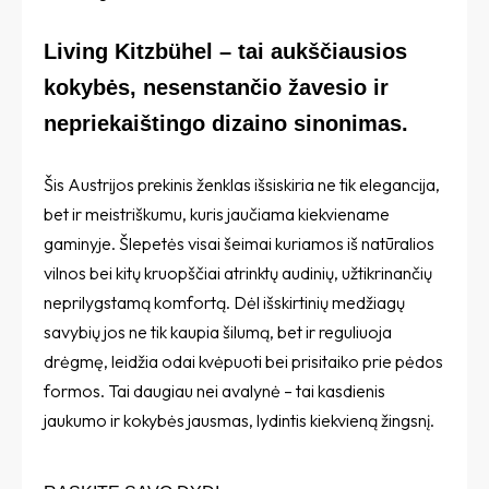
Living Kitzbühel – tai aukščiausios
kokybės, nesenstančio žavesio ir
nepriekaištingo dizaino sinonimas.
Šis Austrijos prekinis ženklas išsiskiria ne tik elegancija,
bet ir meistriškumu, kuris jaučiama kiekviename
gaminyje. Šlepetės visai šeimai kuriamos iš natūralios
vilnos bei kitų kruopščiai atrinktų audinių, užtikrinančių
neprilygstamą komfortą. Dėl išskirtinių medžiagų
savybių jos ne tik kaupia šilumą, bet ir reguliuoja
drėgmę, leidžia odai kvėpuoti bei prisitaiko prie pėdos
formos. Tai daugiau nei avalynė – tai kasdienis
jaukumo ir kokybės jausmas, lydintis kiekvieną žingsnį.