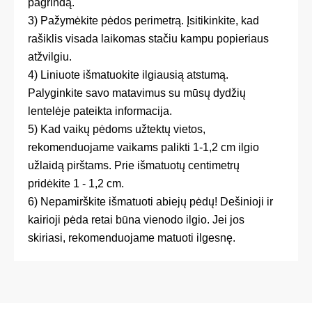
pagrindą.
3) Pažymėkite pėdos perimetrą. Įsitikinkite, kad
rašiklis visada laikomas stačiu kampu popieriaus
atžvilgiu.
4) Liniuote išmatuokite ilgiausią atstumą.
Palyginkite savo matavimus su mūsų dydžių
lentelėje pateikta informacija.
5) Kad vaikų pėdoms užtektų vietos,
rekomenduojame vaikams palikti 1-1,2 cm ilgio
užlaidą pirštams. Prie išmatuotų centimetrų
pridėkite 1 - 1,2 cm.
6) Nepamirškite išmatuoti abiejų pėdų! Dešinioji ir
kairioji pėda retai būna vienodo ilgio. Jei jos
skiriasi, rekomenduojame matuoti ilgesnę.