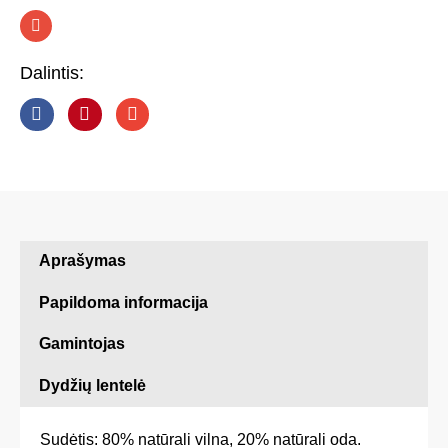
I
n
s
t
Dalintis:
a
g
r
a
m
Aprašymas
Papildoma informacija
Gamintojas
Dydžių lentelė
Sudėtis: 80% natūrali vilna, 20% natūrali oda.