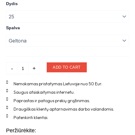
price
price
Vaikiškos
Dydis
šlepetės
was:
is:
quantity
49,90 €.
29,99 €.
Spalva
ADD TO CART
-
+
Nemokamas pristatymas Lietuvoje nuo 50 Eur.
Saugus atsiskaitymas internetu.
Paprastas ir patogus prekių grąžinimas.
Draugiškas klientų aptarnavimas darbo valandomis.
Patenkinti klientai.
Peržiūrėkite: