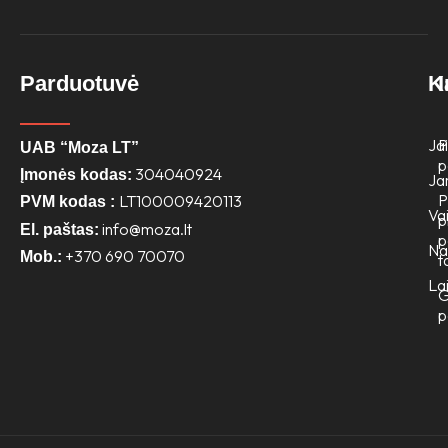
Parduotuvė
K
Jai
P
UAB “Moza LT”
p
304040924
Įmonės kodas:
Ja
P
LT100009420113
PVM kodas :
Va
p
info@moza.lt
El. paštas:
p
N
+370 690 70070
Mob.:
t
Lai
G
p