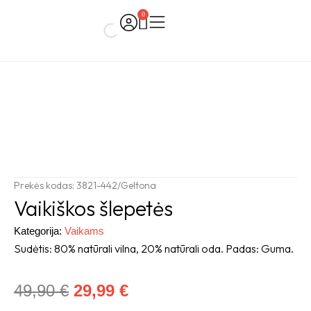
Skip
0
Cart
to
content
Prekės kodas: 3821-442/Geltona
Vaikiškos šlepetės
Kategorija:
Vaikams
Sudėtis: 80% natūrali vilna, 20% natūrali oda. Padas: Guma.
Original
Current
49,90
€
29,99
€