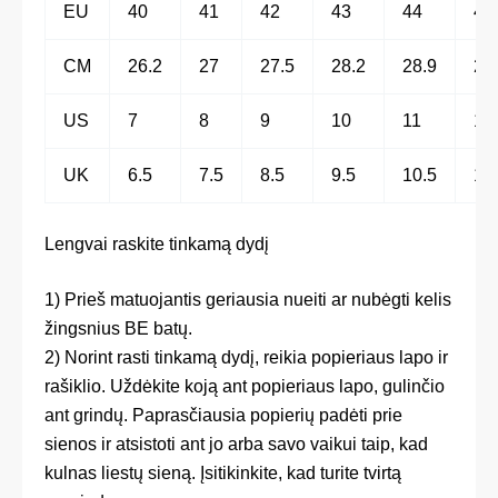
EU
40
41
42
43
44
45
CM
26.2
27
27.5
28.2
28.9
29
US
7
8
9
10
11
12
UK
6.5
7.5
8.5
9.5
10.5
11
Lengvai raskite tinkamą dydį
1) Prieš matuojantis geriausia nueiti ar nubėgti kelis
žingsnius BE batų.
2) Norint rasti tinkamą dydį, reikia popieriaus lapo ir
rašiklio. Uždėkite koją ant popieriaus lapo, gulinčio
ant grindų. Paprasčiausia popierių padėti prie
sienos ir atsistoti ant jo arba savo vaikui taip, kad
kulnas liestų sieną. Įsitikinkite, kad turite tvirtą