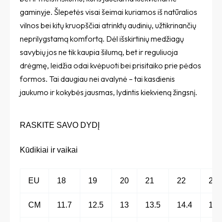
gaminyje. Šlepetės visai šeimai kuriamos iš natūralios
vilnos bei kitų kruopščiai atrinktų audinių, užtikrinančių
neprilygstamą komfortą. Dėl išskirtinių medžiagų
savybių jos ne tik kaupia šilumą, bet ir reguliuoja
drėgmę, leidžia odai kvėpuoti bei prisitaiko prie pėdos
formos. Tai daugiau nei avalynė – tai kasdienis
jaukumo ir kokybės jausmas, lydintis kiekvieną žingsnį.
RASKITE SAVO DYDĮ
Kūdikiai ir vaikai
EU
18
19
20
21
22
23
CM
11.7
12.5
13
13.5
14.4
15