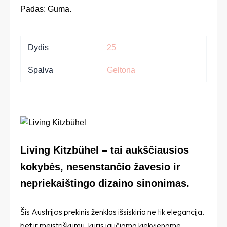
Padas: Guma.
Dydis
25
Spalva
Geltona
Living Kitzbühel – tai aukščiausios
kokybės, nesenstančio žavesio ir
nepriekaištingo dizaino sinonimas.
Šis Austrijos prekinis ženklas išsiskiria ne tik elegancija,
bet ir meistriškumu, kuris jaučiama kiekviename