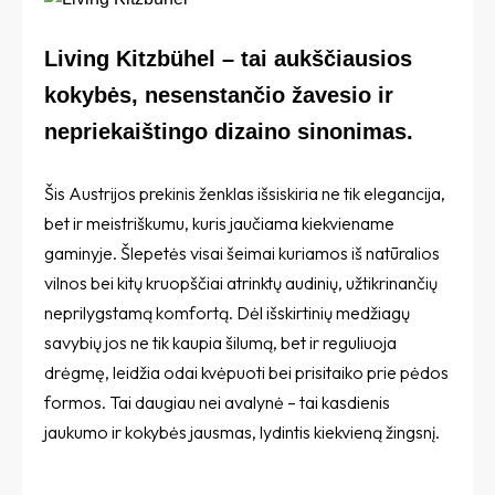
Living Kitzbühel – tai aukščiausios
kokybės, nesenstančio žavesio ir
nepriekaištingo dizaino sinonimas.
Šis Austrijos prekinis ženklas išsiskiria ne tik elegancija,
bet ir meistriškumu, kuris jaučiama kiekviename
gaminyje. Šlepetės visai šeimai kuriamos iš natūralios
vilnos bei kitų kruopščiai atrinktų audinių, užtikrinančių
neprilygstamą komfortą. Dėl išskirtinių medžiagų
savybių jos ne tik kaupia šilumą, bet ir reguliuoja
drėgmę, leidžia odai kvėpuoti bei prisitaiko prie pėdos
formos. Tai daugiau nei avalynė – tai kasdienis
jaukumo ir kokybės jausmas, lydintis kiekvieną žingsnį.