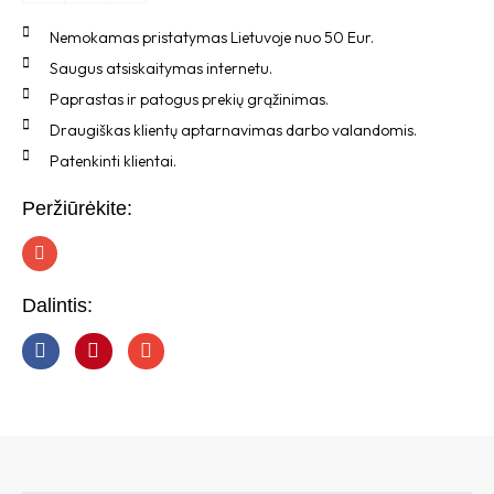
Nemokamas pristatymas Lietuvoje nuo 50 Eur.
Saugus atsiskaitymas internetu.
Paprastas ir patogus prekių grąžinimas.
Draugiškas klientų aptarnavimas darbo valandomis.
Patenkinti klientai.
Peržiūrėkite:
I
n
s
t
Dalintis:
a
g
r
a
m