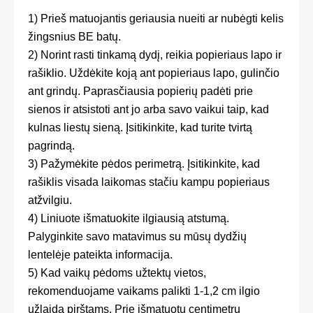
1) Prieš matuojantis geriausia nueiti ar nubėgti kelis
žingsnius BE batų.
2) Norint rasti tinkamą dydį, reikia popieriaus lapo ir
rašiklio. Uždėkite koją ant popieriaus lapo, gulinčio
ant grindų. Paprasčiausia popierių padėti prie
sienos ir atsistoti ant jo arba savo vaikui taip, kad
kulnas liestų sieną. Įsitikinkite, kad turite tvirtą
pagrindą.
3) Pažymėkite pėdos perimetrą. Įsitikinkite, kad
rašiklis visada laikomas stačiu kampu popieriaus
atžvilgiu.
4) Liniuote išmatuokite ilgiausią atstumą.
Palyginkite savo matavimus su mūsų dydžių
lentelėje pateikta informacija.
5) Kad vaikų pėdoms užtektų vietos,
rekomenduojame vaikams palikti 1-1,2 cm ilgio
užlaidą pirštams. Prie išmatuotų centimetrų