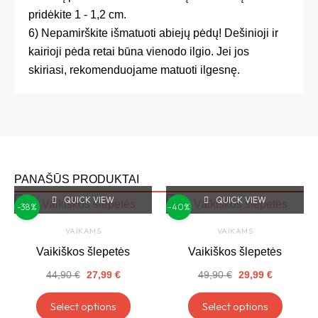
pridėkite 1 - 1,2 cm.
6) Nepamirškite išmatuoti abiejų pėdų! Dešinioji ir
kairioji pėda retai būna vienodo ilgio. Jei jos
skiriasi, rekomenduojame matuoti ilgesnę.
PANAŠŪS PRODUKTAI
QUICK VIEW
Original
Current
QUICK VIEW
Original
Current
This
This
-38%
-40%
price
price
price
price
product
produc
was:
is:
was:
is:
VAIKAMS
VAIKAMS
44,90 €.
27,99 €.
49,90 €.
29,99 €.
has
has
Vaikiškos šlepetės
Vaikiškos šlepetės
multiple
multipl
44,90
€
27,99
€
49,90
€
29,99
€
variants.
variant
The
The
Select options
Select options