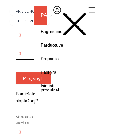
Skip
Cart
PRISIJUNGTI
to
PASIRINKITE:
content
REGISTRUOTIS
Pagrindinis
Parduotuvė
0,00
€
0
Krepšelis
Paskyra
Prisijungti
Įsiminti
produktai
Pamiršote
slaptažodį?
Vartotojo
vardas