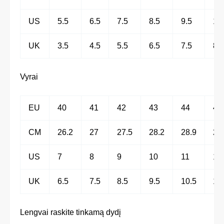
US
5.5
6.5
7.5
8.5
9.5
10
UK
3.5
4.5
5.5
6.5
7.5
8.5
Vyrai
EU
40
41
42
43
44
45
CM
26.2
27
27.5
28.2
28.9
29
US
7
8
9
10
11
12
UK
6.5
7.5
8.5
9.5
10.5
11
Lengvai raskite tinkamą dydį