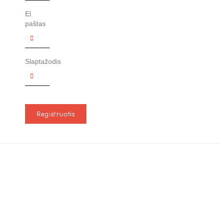
El.
paštas
Slaptažodis
Registruotis