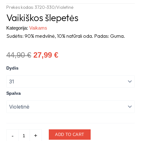
Prekės kodas: 3720-330/Violetinė
Vaikiškos šlepetės
Kategorija:
Vaikams
Sudėtis: 90% medvilnė, 10% natūrali oda. Padas: Guma.
Original
Current
44,90
€
27,99
€
price
price
Vaikiškos
Dydis
šlepetės
was:
is:
quantity
44,90 €.
27,99 €.
Spalva
ADD TO CART
-
+