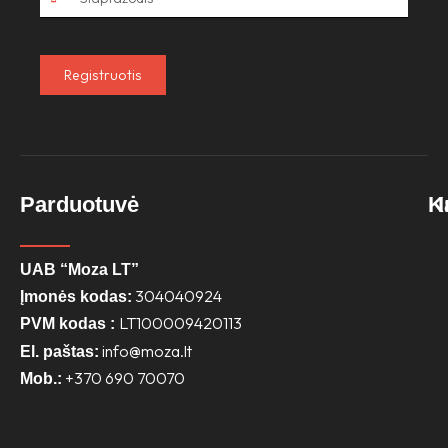
Registruotis
Parduotuvė
K
UAB “Moza LT”
304040924
Įmonės kodas:
LT100009420113
PVM kodas :
info@moza.lt
El. paštas:
+370 690 70070
Mob.: