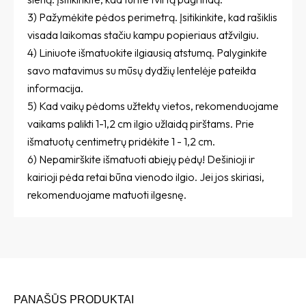
3) Pažymėkite pėdos perimetrą. Įsitikinkite, kad rašiklis
visada laikomas stačiu kampu popieriaus atžvilgiu.
4) Liniuote išmatuokite ilgiausią atstumą. Palyginkite
savo matavimus su mūsų dydžių lentelėje pateikta
informacija.
5) Kad vaikų pėdoms užtektų vietos, rekomenduojame
vaikams palikti 1-1,2 cm ilgio užlaidą pirštams. Prie
išmatuotų centimetrų pridėkite 1 - 1,2 cm.
6) Nepamirškite išmatuoti abiejų pėdų! Dešinioji ir
kairioji pėda retai būna vienodo ilgio. Jei jos skiriasi,
rekomenduojame matuoti ilgesnę.
PANAŠŪS PRODUKTAI