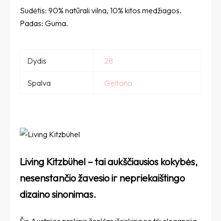
Sudėtis: 90% natūrali vilna, 10% kitos medžiagos.
Padas: Guma.
Dydis
28
Spalva
Geltona
Living Kitzbühel – tai aukščiausios kokybės,
nesenstančio žavesio ir nepriekaištingo
dizaino sinonimas.