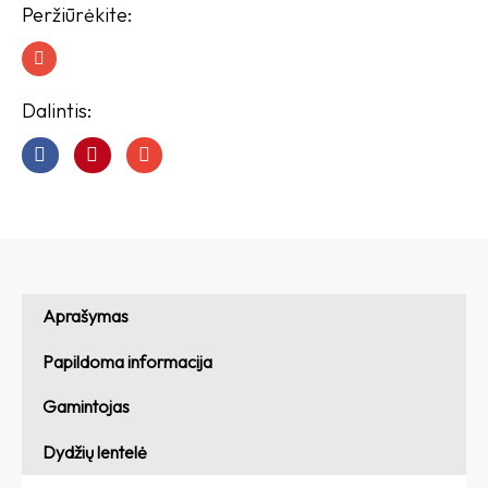
Peržiūrėkite:
I
n
s
t
Dalintis:
a
g
r
a
m
Aprašymas
Papildoma informacija
Gamintojas
Dydžių lentelė