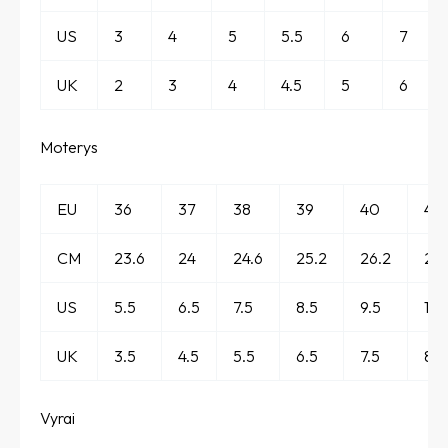
US
3
4
5
5.5
6
7
UK
2
3
4
4.5
5
6
Moterys
EU
36
37
38
39
40
41
CM
23.6
24
24.6
25.2
26.2
27
US
5.5
6.5
7.5
8.5
9.5
10.
UK
3.5
4.5
5.5
6.5
7.5
8.5
Vyrai