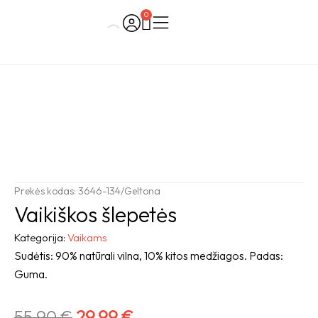
Skip
0
Cart
to
content
Prekės kodas: 3646-134/Geltona
Vaikiškos šlepetės
Kategorija:
Vaikams
Sudėtis: 90% natūrali vilna, 10% kitos medžiagos. Padas:
Guma.
Original
Current
55,90
€
29,99
€