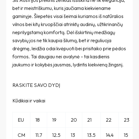
Šis Austrijos prekinis ženklas išsiskiria ne tik elegancija,
bet ir meistriškumu, kuris jaučiama kiekviename
gaminyje. Šlepetės visai šeimai kuriamos iš natūralios
vilnos bei kitų kruopščiai atrinktų audinių, užtikrinančių
neprilygstamą komfortą. Dėl išskirtinių medžiagų
savybių jos ne tik kaupia šilumą, bet ir reguliuoja
drėgmę, leidžia odai kvėpuoti bei prisitaiko prie pėdos
formos. Tai daugiau nei avalynė – tai kasdienis
jaukumo ir kokybės jausmas, lydintis kiekvieną žingsnį.
RASKITE SAVO DYDĮ
Kūdikiai ir vaikai
EU
18
19
20
21
22
23
CM
11.7
12.5
13
13.5
14.4
15