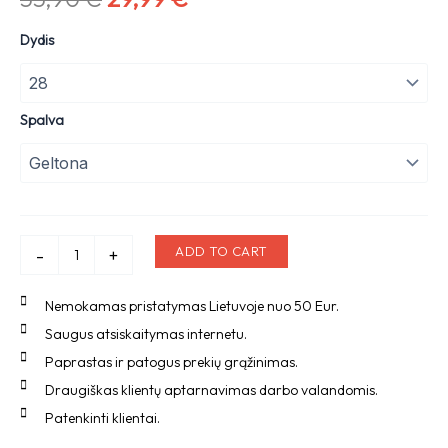
price
price
Vaikiškos
Dydis
šlepetės
was:
is:
quantity
55,90 €.
29,99 €.
Spalva
ADD TO CART
-
+
Nemokamas pristatymas Lietuvoje nuo 50 Eur.
Saugus atsiskaitymas internetu.
Paprastas ir patogus prekių grąžinimas.
Draugiškas klientų aptarnavimas darbo valandomis.
Patenkinti klientai.