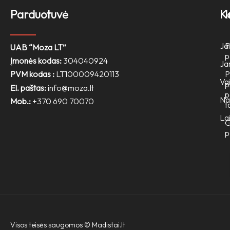
Parduotuvė
K
Jai
P
UAB “Moza LT”
p
Įmonės kodas:
304040924
Ja
PVM kodas :
LT100009420113
P
Va
p
El. paštas:
info@moza.lt
p
N
Mob.:
+370 690 70070
t
Lai
G
p
Visos teisės saugomos ©
Madistai.lt