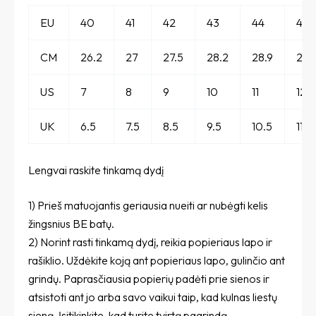
EU
40
41
42
43
44
45
CM
26.2
27
27.5
28.2
28.9
29.
US
7
8
9
10
11
12
UK
6.5
7.5
8.5
9.5
10.5
11.5
Lengvai raskite tinkamą dydį
1) Prieš matuojantis geriausia nueiti ar nubėgti kelis
žingsnius BE batų.
2) Norint rasti tinkamą dydį, reikia popieriaus lapo ir
rašiklio. Uždėkite koją ant popieriaus lapo, gulinčio ant
grindų. Paprasčiausia popierių padėti prie sienos ir
atsistoti ant jo arba savo vaikui taip, kad kulnas liestų
sieną. Įsitikinkite, kad turite tvirtą pagrindą.